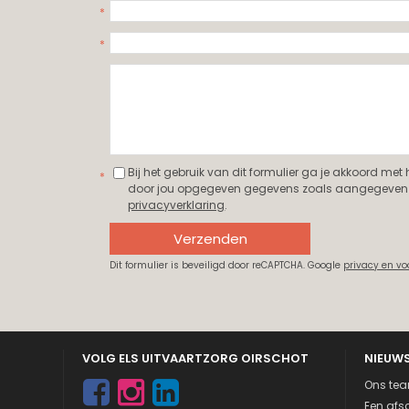
Bij het gebruik van dit formulier ga je akkoord met
door jou opgegeven gegevens zoals aangegeven 
privacyverklaring
.
Verzenden
Dit formulier is beveiligd door reCAPTCHA. Google
privacy en v
VOLG ELS UITVAARTZORG OIRSCHOT
NIEUW
Ons tea
Een afsc