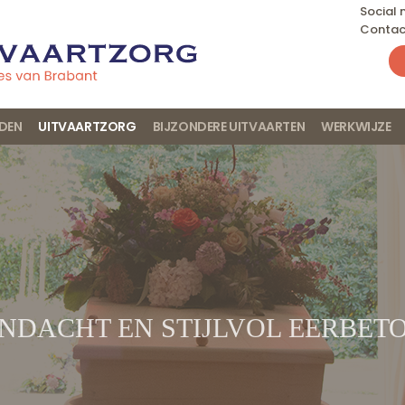
Social
Contac
JDEN
UITVAARTZORG
BIJZONDERE UITVAARTEN
WERKWIJZE
NDACHT EN STIJLVOL EERBET