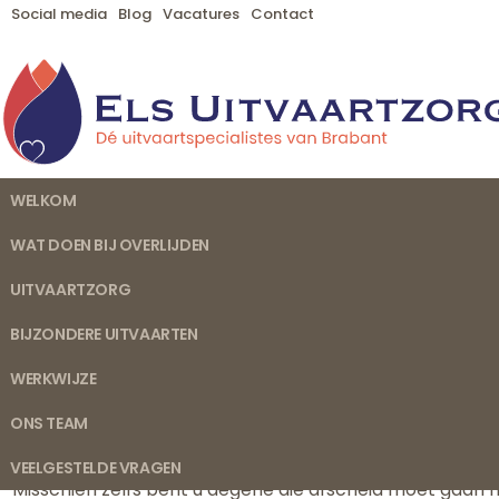
Social media
Blog
Vacatures
Contact
WELKOM
WAT DOEN BIJ OVERLIJDEN
UITVAARTZORG
BIJZONDERE UITVAARTEN
WERKWIJZE
Uitvaartverzorging Knegsel
ONS TEAM
Misschien bezoekt u onze website omdat u zich op dit mo
ernstig ziek en komt mogelijk te overlijden. Of u hebt
VEELGESTELDE VRAGEN
Misschien zelfs bent u degene die afscheid moet gaan