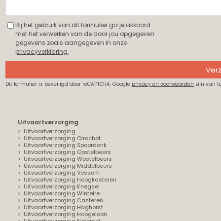
Bij het gebruik van dit formulier ga je akkoord
met het verwerken van de door jou opgegeven
gegevens zoals aangegeven in onze
privacyverklaring
.
Ver
Dit formulier is beveiligd door reCAPTCHA. Google
privacy en voorwaarden
zijn van t
Uitvaartverzorging
Uitvaartverzorging
Uitvaartverzorging Oirschot
Uitvaartverzorging Spoordonk
Uitvaartverzorging Oostelbeers
Uitvaartverzorging Westelbeers
Uitvaartverzorging Middelbeers
Uitvaartverzorging Vessem
Uitvaartverzorging Hoogkasteren
Uitvaartverzorging Knegsel
Uitvaartverzorging Wintelre
Uitvaartverzorging Casteren
Uitvaartverzorging Haghorst
Uitvaartverzorging Hoogeloon