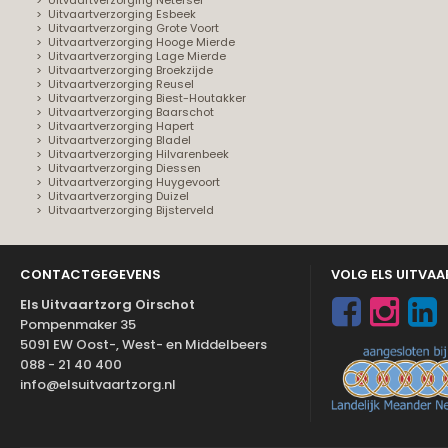
Uitvaartverzorging Netersel
Uitvaartverzorging Esbeek
Uitvaartverzorging Grote Voort
Uitvaartverzorging Hooge Mierde
Uitvaartverzorging Lage Mierde
Uitvaartverzorging Broekzijde
Uitvaartverzorging Reusel
Uitvaartverzorging Biest-Houtakker
Uitvaartverzorging Baarschot
Uitvaartverzorging Hapert
Uitvaartverzorging Bladel
Uitvaartverzorging Hilvarenbeek
Uitvaartverzorging Diessen
Uitvaartverzorging Huygevoort
Uitvaartverzorging Duizel
Uitvaartverzorging Bijsterveld
CONTACTGEGEVENS
VOLG ELS UITVA
Els Uitvaartzorg Oirschot
Pompenmaker 35
5091 EW Oost-, West- en Middelbeers
088 - 21 40 400
info@elsuitvaartzorg.nl