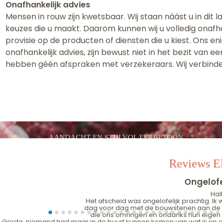
Onafhankelijk advies
Mensen in rouw zijn kwetsbaar. Wij staan náást u in dit 
keuzes die u maakt. Daarom kunnen wij u volledig onafh
provisie op de producten of diensten die u kiest. Ons en
onafhankelijk advies, zijn bewust niet in het bezit van
hebben géén afspraken met verzekeraars. Wij verbinde
AANDACHT EN STIJLVOL EERBETOON
Reviews El
Ongelofe
Hal
Het afscheid was ongelofelijk prachtig. Ik
dag voor dag met de bouwstenen aan de g
die ons omringen en ondanks hun eigen gro
Gerda, niemand had maar in de buurt kunnen komen van wat jij op g